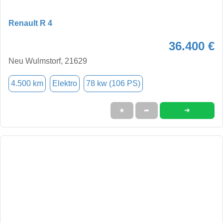
Renault R 4
36.400 €
Neu Wulmstorf, 21629
4.500 km
Elektro
78 kw (106 PS)
➜
★
➦