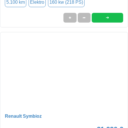
5.100 km
Elektro
160 kw (218 PS)
➜
★
➦
Renault Symbioz