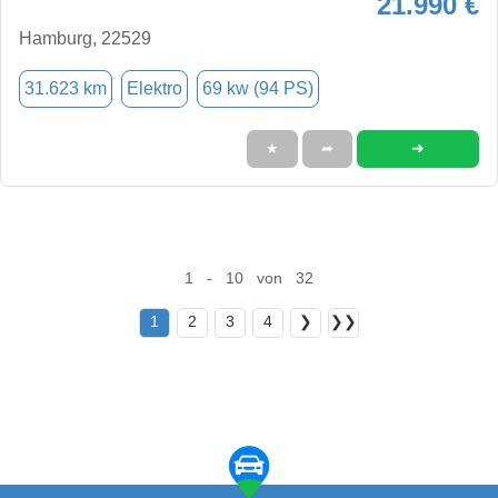
21.990 €
Hamburg, 22529
31.623 km
Elektro
69 kw (94 PS)
➜
★
➦
1 - 10 von 32
1
2
3
4
❯
❯❯