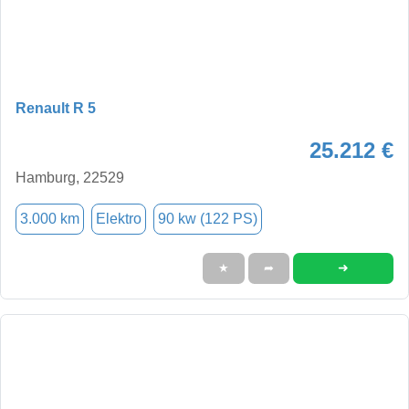
Renault R 5
25.212 €
Hamburg, 22529
3.000 km
Elektro
90 kw (122 PS)
➜
★
➦