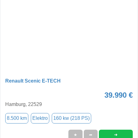
Renault Scenic E-TECH
39.990 €
Hamburg, 22529
8.500 km
Elektro
160 kw (218 PS)
➜
★
➦