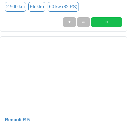
2.500 km
Elektro
60 kw (82 PS)
➜
★
➦
Renault R 5