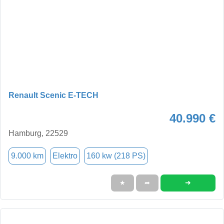
Renault Scenic E-TECH
40.990 €
Hamburg, 22529
9.000 km
Elektro
160 kw (218 PS)
➜
★
➦