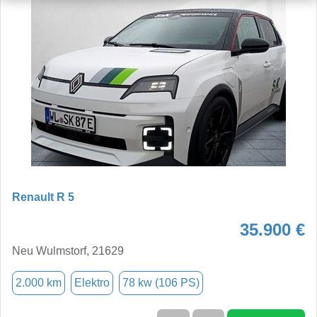
Renault R 5
35.900 €
Neu Wulmstorf, 21629
2.000 km
Elektro
78 kw (106 PS)