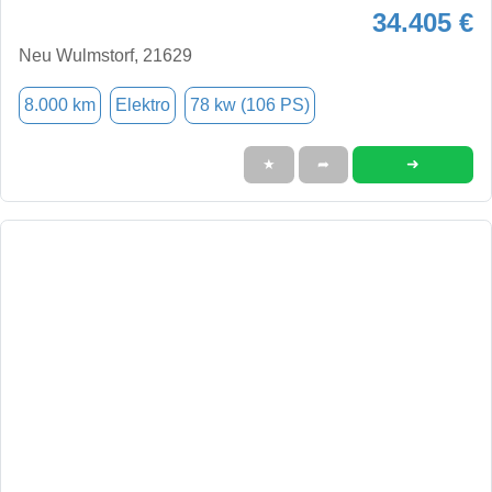
34.405 €
Neu Wulmstorf, 21629
8.000 km
Elektro
78 kw (106 PS)
➜
★
➦