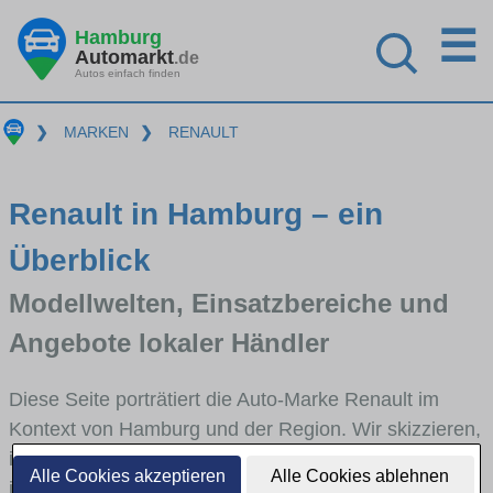
☰
Hamburg
Automarkt
.de
Autos einfach finden
❯
MARKEN
❯
RENAULT
Renault in Hamburg – ein
Überblick
Modellwelten, Einsatzbereiche und
Angebote lokaler Händler
Diese Seite porträtiert die Auto-Marke Renault im
Kontext von Hamburg und der Region. Wir skizzieren,
in welchen Fahrzeugklassen Renault stark vertreten
Alle Cookies akzeptieren
Alle Cookies ablehnen
ist, welche Modellreihen häufig im Stadt- und