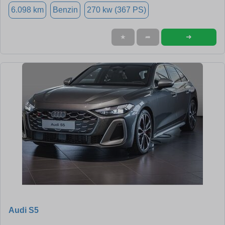
6.098 km
Benzin
270 kw (367 PS)
➜
★
➦
Audi S5