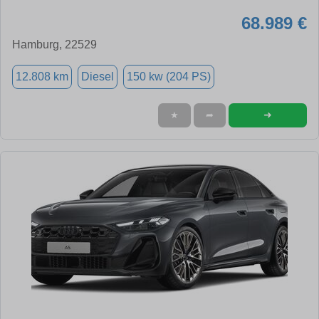
68.989 €
Hamburg, 22529
12.808 km
Diesel
150 kw (204 PS)
➜
★
➦