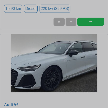
1.890 km
Diesel
220 kw (299 PS)
➜
★
➦
Audi A6