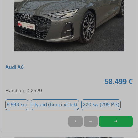
Audi A6
58.499 €
Hamburg, 22529
9.998 km
Hybrid (Benzin/Elekt
220 kw (299 PS)
➜
★
➦