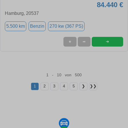
84.440 €
Hamburg, 20537
5.500 km
Benzin
270 kw (367 PS)
➜
★
➦
1 - 10 von 500
1
2
3
4
5
❯
❯❯