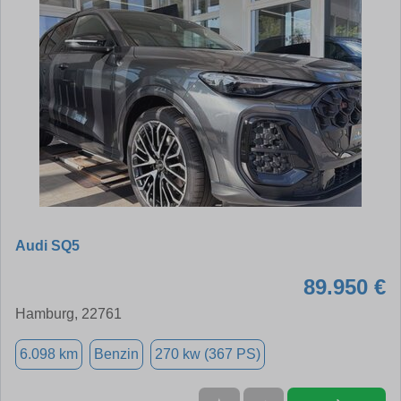
Audi SQ5
89.950 €
Hamburg, 22761
6.098 km
Benzin
270 kw (367 PS)