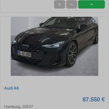
➜
★
➦
Audi A6
87.550 €
Hamburg, 20537