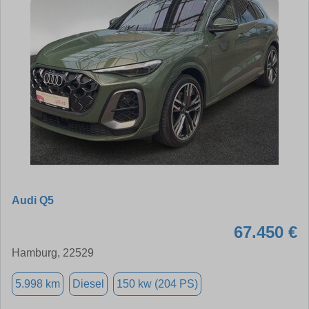
Audi Q5
67.450 €
Hamburg, 22529
5.998 km
Diesel
150 kw (204 PS)