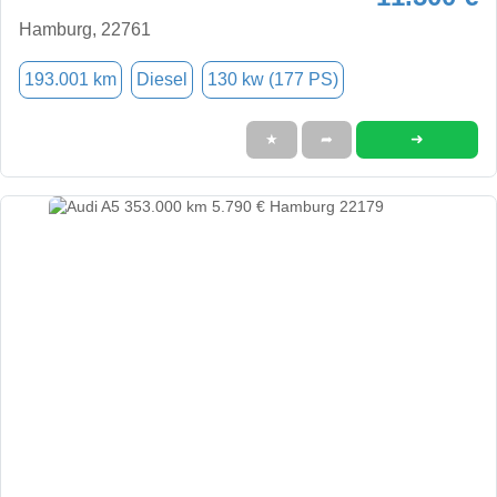
Hamburg, 22761
193.001 km
Diesel
130 kw (177 PS)
➜
★
➦