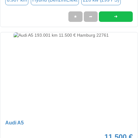
➜
★
➦
Audi A5
11.500 €