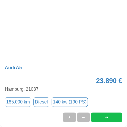
Audi A5
23.890 €
Hamburg, 21037
185.000 km
Diesel
140 kw (190 PS)
➜
★
➦