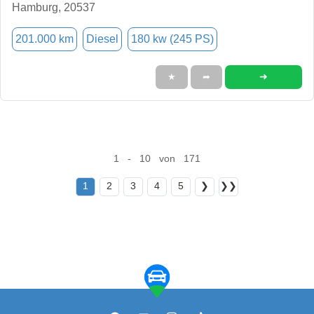
Hamburg, 20537
201.000 km
Diesel
180 kw (245 PS)
➜
★
➦
1 - 10 von 171
1
2
3
4
5
❯
❯❯