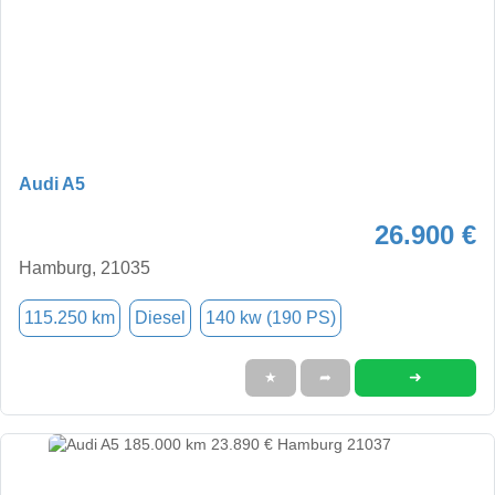
Audi A5
26.900 €
Hamburg, 21035
115.250 km
Diesel
140 kw (190 PS)
➜
★
➦