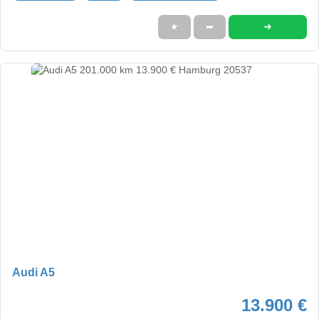
➜
★
➦
Audi A5
13.900 €