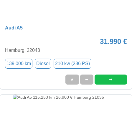
Audi A5
31.990 €
Hamburg, 22043
139.000 km
Diesel
210 kw (286 PS)
➜
★
➦