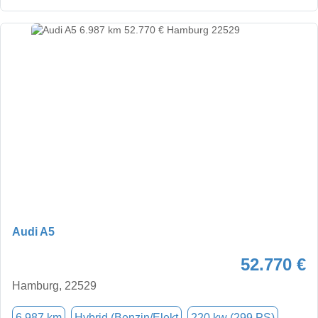
Audi A5
52.770 €
Hamburg, 22529
6.987 km
Hybrid (Benzin/Elekt
220 kw (299 PS)