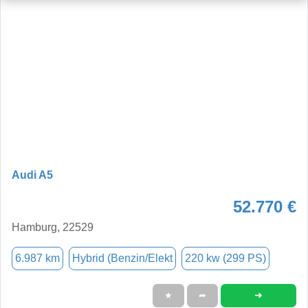
Audi A5
52.770 €
Hamburg, 22529
6.987 km
Hybrid (Benzin/Elekt
220 kw (299 PS)
➜
★
➦