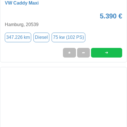
VW Caddy Maxi
5.390 €
Hamburg, 20539
347.226 km
Diesel
75 kw (102 PS)
➜
★
➦