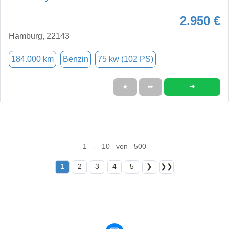
2.950 €
Hamburg, 22143
184.000 km
Benzin
75 kw (102 PS)
➜
★
➦
1 - 10 von 500
1
2
3
4
5
❯
❯❯