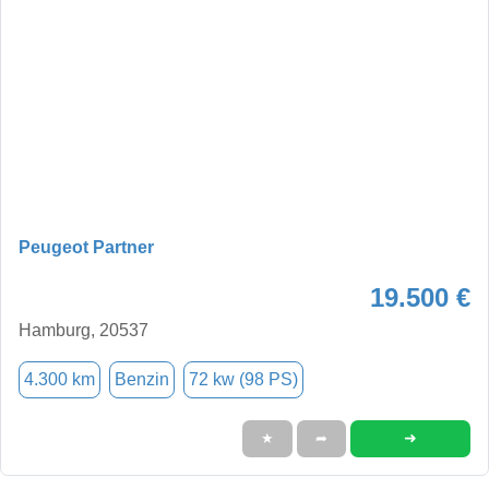
Peugeot Partner
19.500 €
Hamburg, 20537
4.300 km
Benzin
72 kw (98 PS)
➜
★
➦