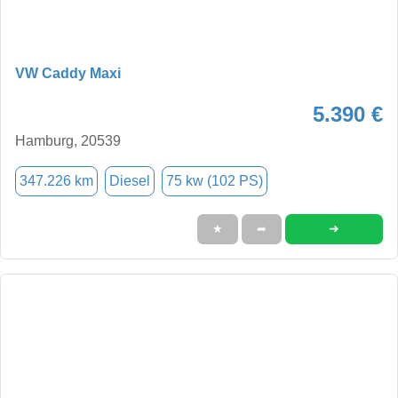
VW Caddy Maxi
5.390 €
Hamburg, 20539
347.226 km
Diesel
75 kw (102 PS)
➜
★
➦