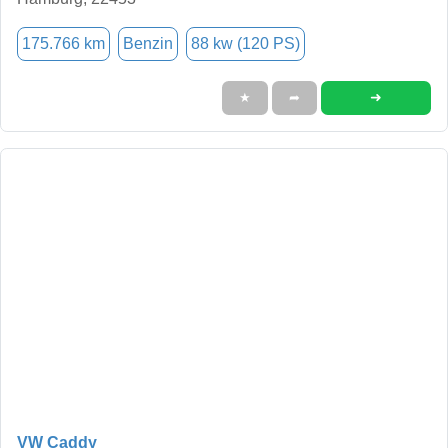
175.766 km
Benzin
88 kw (120 PS)
➜
★
➦
VW Caddy