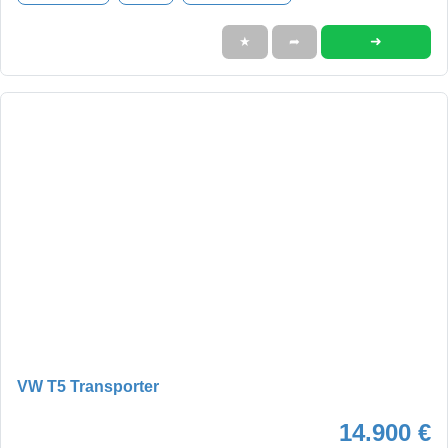
➜
★
➦
VW T5 Transporter
14.900 €