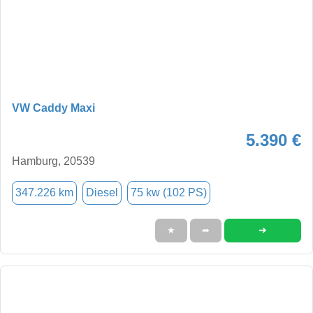
VW Caddy Maxi
5.390 €
Hamburg, 20539
347.226 km
Diesel
75 kw (102 PS)
➜
★
➦