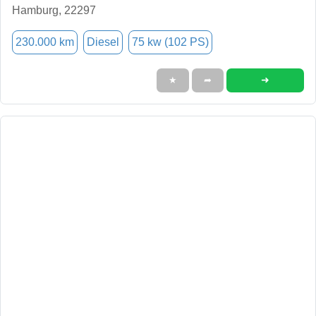
Hamburg, 22297
230.000 km
Diesel
75 kw (102 PS)
➜
★
➦