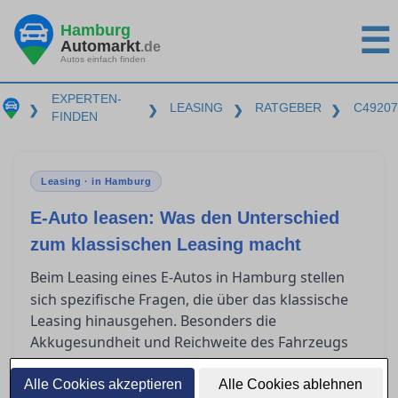
Hamburg
☰
Automarkt
.de
Autos einfach finden
EXPERTEN-
LEASING
RATGEBER
C49207
❯
❯
❯
❯
FINDEN
Leasing · in Hamburg
E-Auto leasen: Was den Unterschied
zum klassischen Leasing macht
Beim
eines E-Autos in Hamburg stellen
Leasing
sich spezifische Fragen, die über das klassische
Leasing hinausgehen. Besonders die
Akkugesundheit und Reichweite des Fahrzeugs
sollten im Vertrag klar geregelt sein. Zudem
bieten steuerliche Vorteile und besondere
Alle Cookies akzeptieren
Alle Cookies ablehnen