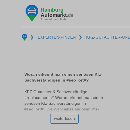
Hamburg
Automarkt
.de
Autos einfach finden
❯
EXPERTEN-FINDEN
❯
KFZ-GUTACHTER-UN
Woran erkennt man einen seriösen Kfz-
Sachverständigen in #seo_ort#?
KFZ Gutachter & Sachverständige ·
#replacements# Woran erkennt man einen
seriösen Kfz-Sachverständigen in
#seo_ort#? Die Wahl eines seriösen Kfz-
Sachverständigen #replacements# kann
weiterlesen
eine Herausforderung sein, vor allem,
wenn man nicht genau weiß, worauf zu