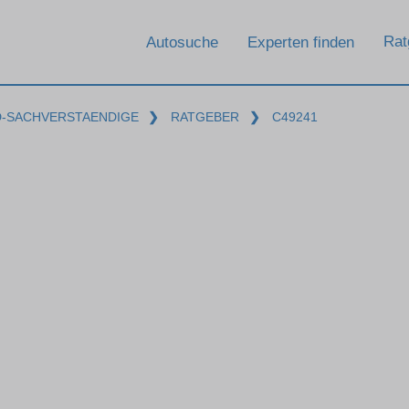
Rat
Autosuche
Experten finden
D-SACHVERSTAENDIGE
❯
RATGEBER
❯
C49241