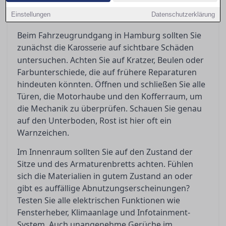
Hier erfahren Sie zudem, wann es ratsam ist,
Einstellungen
einen unabhängigen Gutachter hinzuzuziehen.
Datenschutzerklärung
Beim Fahrzeugrundgang in Hamburg sollten Sie
zunächst die
auf sichtbare Schäden
Karosserie
untersuchen. Achten Sie auf Kratzer, Beulen oder
Farbunterschiede, die auf frühere Reparaturen
hindeuten könnten. Öffnen und schließen Sie alle
Türen, die Motorhaube und den Kofferraum, um
die Mechanik zu überprüfen. Schauen Sie genau
auf den Unterboden, Rost ist hier oft ein
Warnzeichen.
Im Innenraum sollten Sie auf den Zustand der
Sitze und des Armaturenbretts achten. Fühlen
sich die Materialien in gutem Zustand an oder
gibt es auffällige Abnutzungserscheinungen?
Testen Sie alle elektrischen Funktionen wie
Fensterheber, Klimaanlage und Infotainment-
System. Auch unangenehme Gerüche im