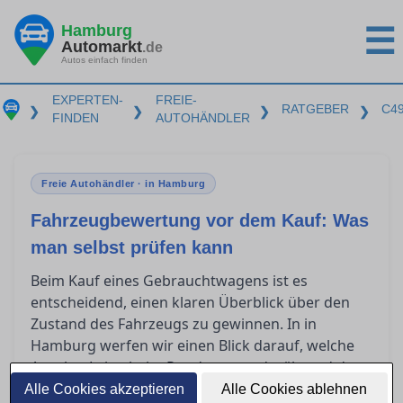
Hamburg
☰
Automarkt
.de
Autos einfach finden
EXPERTEN-
FREIE-
RATGEBER
C4
❯
❯
❯
❯
FINDEN
AUTOHÄNDLER
Freie Autohändler · in Hamburg
Fahrzeugbewertung vor dem Kauf: Was
man selbst prüfen kann
Beim Kauf eines Gebrauchtwagens ist es
entscheidend, einen klaren Überblick über den
Zustand des Fahrzeugs zu gewinnen. In in
Hamburg werfen wir einen Blick darauf, welche
Aspekte Laien beim Rundgang und während der
Probefahrt eigenständig einschätzen können.
Alle Cookies akzeptieren
Alle Cookies ablehnen