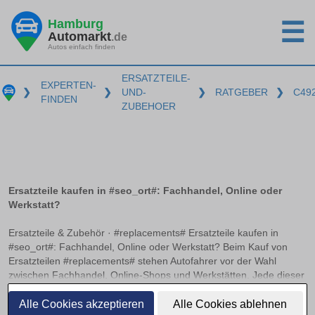
Hamburg
☰
Automarkt
.de
Autos einfach finden
ERSATZTEILE-
EXPERTEN-
❯
❯
UND-
❯
RATGEBER
❯
C49
FINDEN
ZUBEHOER
Ersatzteile kaufen in #seo_ort#: Fachhandel, Online oder
Werkstatt?
Ersatzteile & Zubehör · #replacements# Ersatzteile kaufen in
#seo_ort#: Fachhandel, Online oder Werkstatt? Beim Kauf von
Ersatzteilen #replacements# stehen Autofahrer vor der Wahl
zwischen Fachhandel, Online-Shops und Werkstätten. Jede dieser
Bezugsquellen hat ihre Vorzüge und Herausforderungen. Worauf
weiterlesen
es beim Online-Kauf von Kfz-Teilen zu achten gilt und wann sich
Alle Cookies akzeptieren
Alle Cookies ablehnen