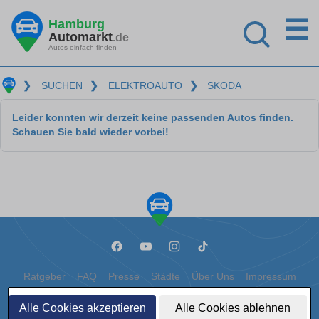
☰
Hamburg
Automarkt
.de
Autos einfach finden
❯
SUCHEN
❯
ELEKTROAUTO
❯
SKODA
Leider konnten wir derzeit keine passenden Autos finden.
Schauen Sie bald wieder vorbei!
Ratgeber
FAQ
Presse
Städte
Über Uns
Impressum
Datenschutz
Cookies
Alle Cookies akzeptieren
Alle Cookies ablehnen