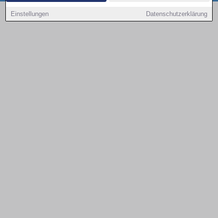
Copyright © 2000 - 2026 | 1A Infosysteme GmbH | Content by: 1a-sites-autos
Einstellungen
Datenschutzerklärung
09.08.2026