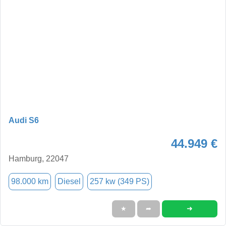
Audi S6
44.949 €
Hamburg, 22047
98.000 km
Diesel
257 kw (349 PS)
➜
★
➦