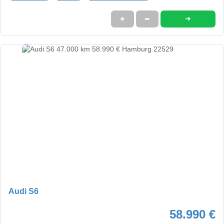
➜
★
➦
Audi S6
58.990 €