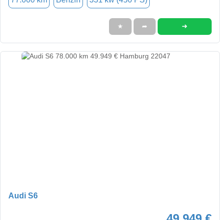
➜
★
➦
Audi S6
49.949 €