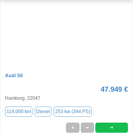
Audi S6
47.949 €
Hamburg, 22047
114.000 km
Diesel
253 kw (344 PS)
➜
★
➦