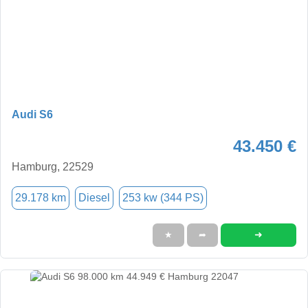
Audi S6
43.450 €
Hamburg, 22529
29.178 km
Diesel
253 kw (344 PS)
➜
★
➦