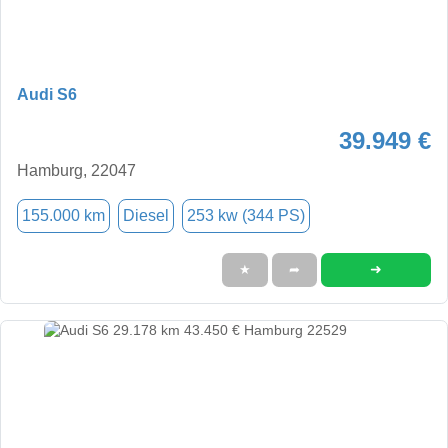
Audi S6
39.949 €
Hamburg, 22047
155.000 km
Diesel
253 kw (344 PS)
➜
★
➦