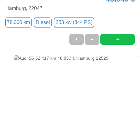
Hamburg, 22047
78.000 km
Diesel
253 kw (344 PS)
➜
★
➦