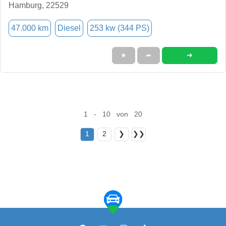
Hamburg, 22529
47.000 km
Diesel
253 kw (344 PS)
➜
★
➦
1 - 10 von 20
1
2
❯
❯❯