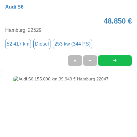
Audi S6
48.850 €
Hamburg, 22529
52.417 km
Diesel
253 kw (344 PS)
➜
★
➦