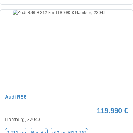
Audi RS6
119.990 €
Hamburg, 22043
9.212 km
Benzin
463 kw (629 PS)