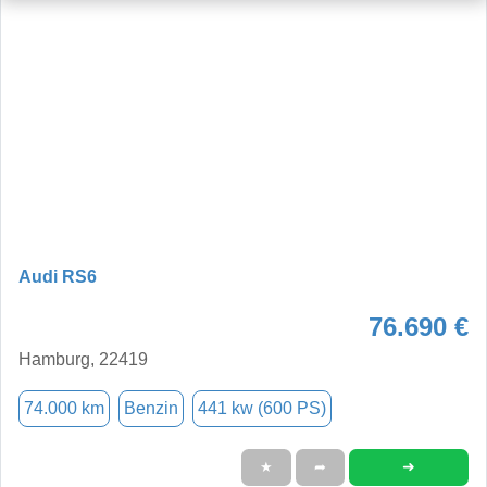
Audi RS6
76.690 €
Hamburg, 22419
74.000 km
Benzin
441 kw (600 PS)
➜
★
➦