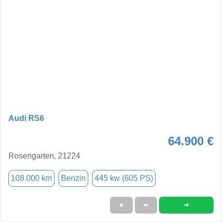
Audi RS6
64.900 €
Rosengarten, 21224
108.000 km
Benzin
445 kw (605 PS)
➜
★
➦