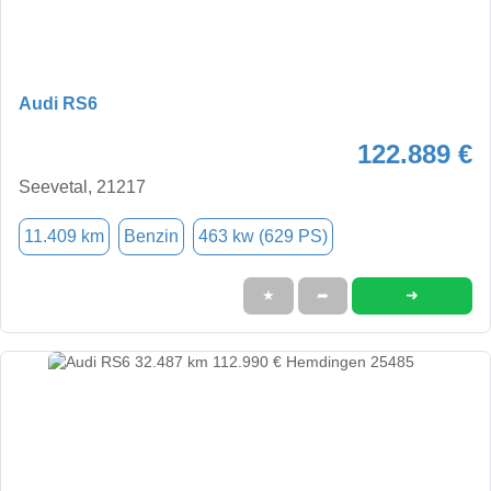
Audi RS6
122.889 €
Seevetal, 21217
11.409 km
Benzin
463 kw (629 PS)
➜
★
➦