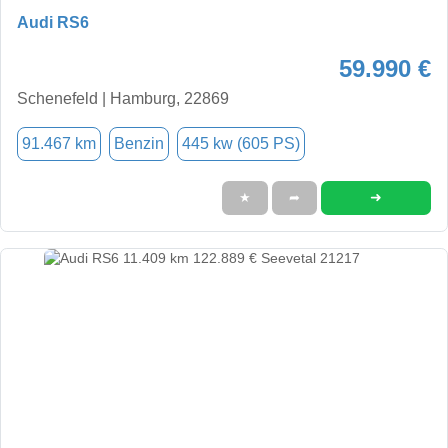
Audi RS6
59.990 €
Schenefeld | Hamburg, 22869
91.467 km
Benzin
445 kw (605 PS)
➜
★
➦