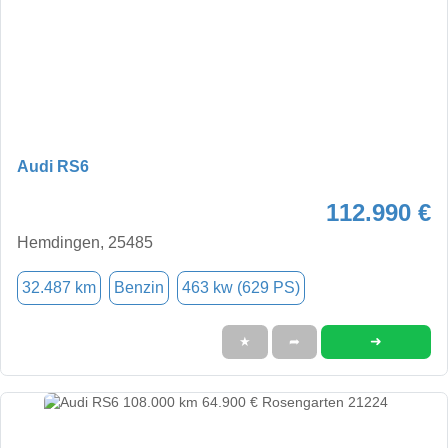
Audi RS6
112.990 €
Hemdingen, 25485
32.487 km
Benzin
463 kw (629 PS)
➜
★
➦