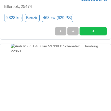
Ellerbek, 25474
9.828 km
Benzin
463 kw (629 PS)
➜
★
➦