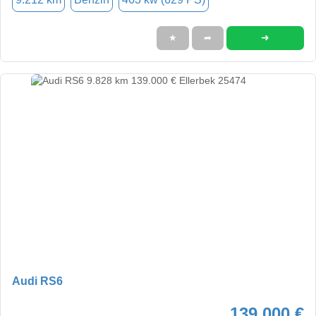
➜
★
➦
Audi RS6
139.000 €