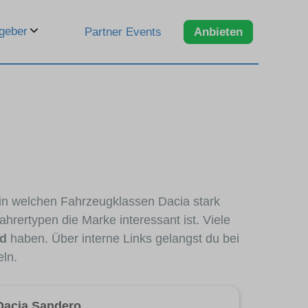
geber
Partner Events
Anbieten
 in welchen Fahrzeugklassen Dacia stark
hrertypen die Marke interessant ist. Viele
nd
haben. Über interne Links gelangst du bei
eln.
Dacia Sandero