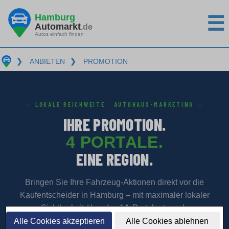
Hamburg
☰
Automarkt
.de
Autos einfach finden
❯
ANBIETEN
❯
PROMOTION
LOKALE REICHWEITE · AUTOHAUS-MARKETING
IHRE PROMOTION.
4 PORTALE.
EINE REGION.
Bringen Sie Ihre Fahrzeug-Aktionen direkt vor die
Kaufentscheider in Hamburg – mit maximaler lokaler
Sichtbarkeit über das 1A-Portalnetzwerk.
Alle Cookies akzeptieren
Alle Cookies ablehnen