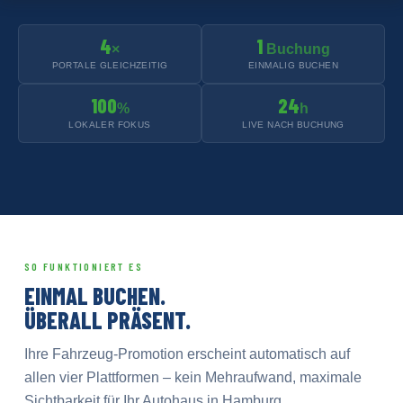
4
1
×
Buchung
PORTALE GLEICHZEITIG
EINMALIG BUCHEN
100
24
%
h
LOKALER FOKUS
LIVE NACH BUCHUNG
SO FUNKTIONIERT ES
EINMAL BUCHEN.
ÜBERALL PRÄSENT.
Ihre Fahrzeug-Promotion erscheint automatisch auf
allen vier Plattformen – kein Mehraufwand, maximale
Sichtbarkeit für Ihr Autohaus in Hamburg.