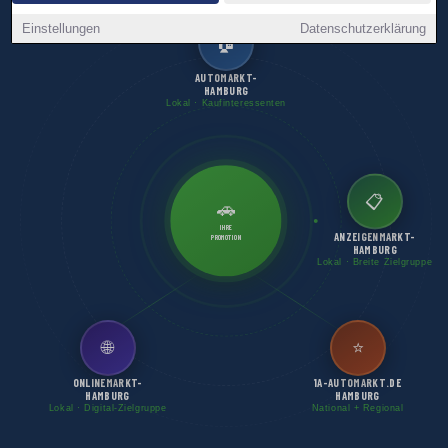
Einstellungen
Datenschutzerklärung
🏠
AUTOMARKT-
HAMBURG
Lokal · Kaufinteressenten
📋
🚗
IHRE
ANZEIGENMARKT-
PROMOTION
HAMBURG
Lokal · Breite Zielgruppe
🌐
⭐
ONLINEMARKT-
1A-AUTOMARKT.DE
HAMBURG
HAMBURG
Lokal · Digital-Zielgruppe
National + Regional