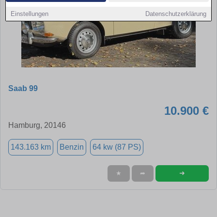
Einstellungen
Datenschutzerklärung
Saab 99
10.900 €
Hamburg, 20146
143.163 km
Benzin
64 kw (87 PS)
➜
★
➦