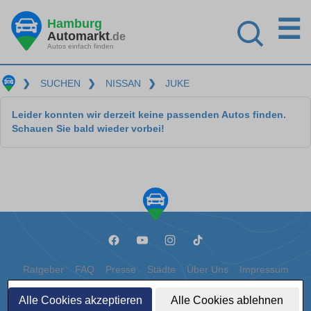
☰
Hamburg
Automarkt
.de
Autos einfach finden
❯
SUCHEN
❯
NISSAN
❯
JUKE
Leider konnten wir derzeit keine passenden Autos finden.
Schauen Sie bald wieder vorbei!
Ratgeber
FAQ
Presse
Städte
Über Uns
Impressum
Datenschutz
Cookies
Alle Cookies akzeptieren
Alle Cookies ablehnen