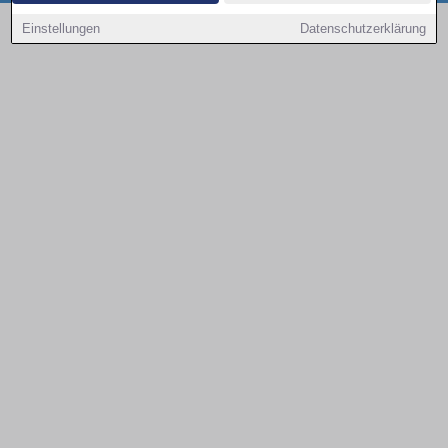
Copyright © 2000 - 2026 | 1A Infosysteme GmbH | Content by: 1a-sites-autos
Einstellungen
Datenschutzerklärung
08.08.2026