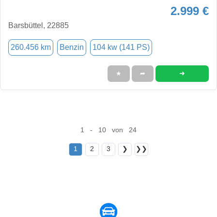
2.999 €
Barsbüttel, 22885
260.456 km
Benzin
104 kw (141 PS)
➜
★
➦
1 - 10 von 24
1
2
3
❯
❯❯