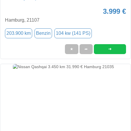
3.999 €
Hamburg, 21107
203.900 km
Benzin
104 kw (141 PS)
➜
★
➦