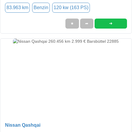
83.963 km
Benzin
120 kw (163 PS)
➜
★
➦
Nissan Qashqai