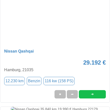
Nissan Qashqai
29.192 €
Hamburg, 21035
12.230 km
Benzin
116 kw (158 PS)
➜
★
➦