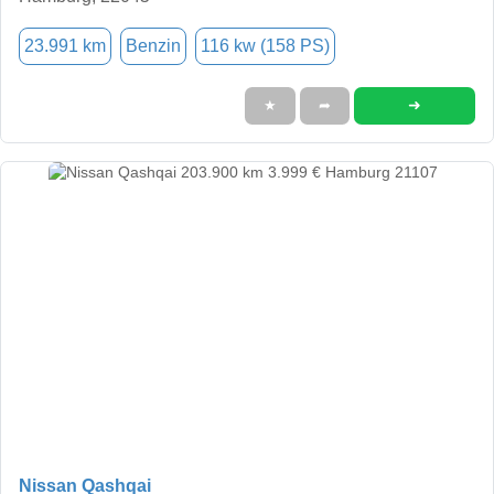
23.991 km
Benzin
116 kw (158 PS)
➜
★
➦
Nissan Qashqai