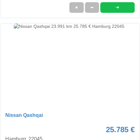
➜
★
➦
Nissan Qashqai
25.785 €
Hamburg, 22045