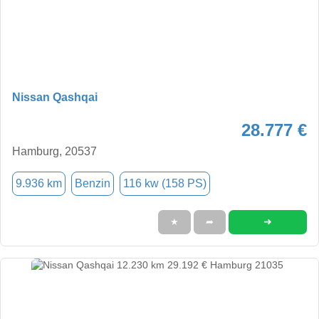
Nissan Qashqai
28.777 €
Hamburg, 20537
9.936 km
Benzin
116 kw (158 PS)
➜
★
➦