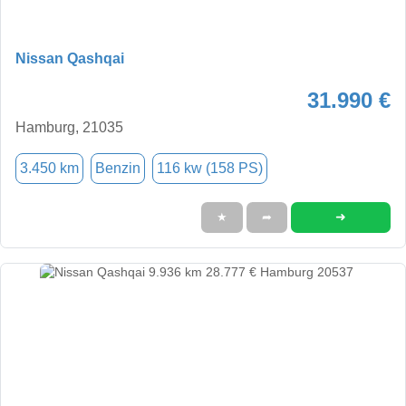
Nissan Qashqai
31.990 €
Hamburg, 21035
3.450 km
Benzin
116 kw (158 PS)
➜
★
➦