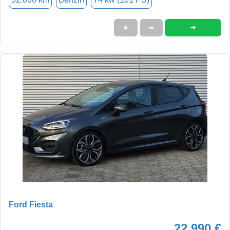
➜
★
➦
Ford Fiesta
22.990 €