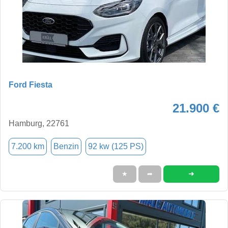
Ford Fiesta
21.900 €
Hamburg, 22761
7.200 km
Benzin
92 kw (125 PS)
➜
★
➦