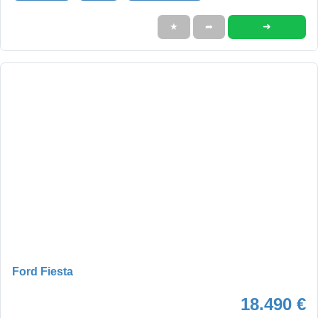
➜
★
➦
Ford Fiesta
18.490 €