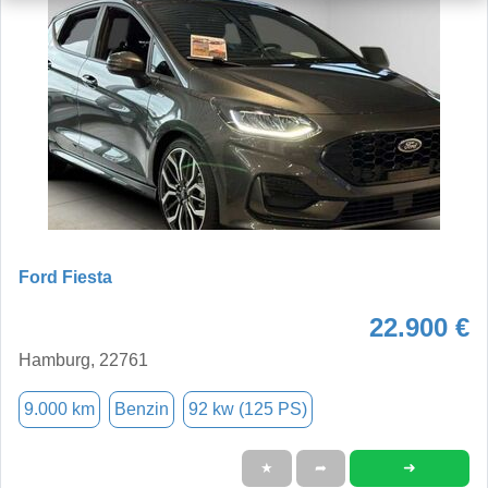
Ford Fiesta
22.900 €
Hamburg, 22761
9.000 km
Benzin
92 kw (125 PS)
➜
★
➦