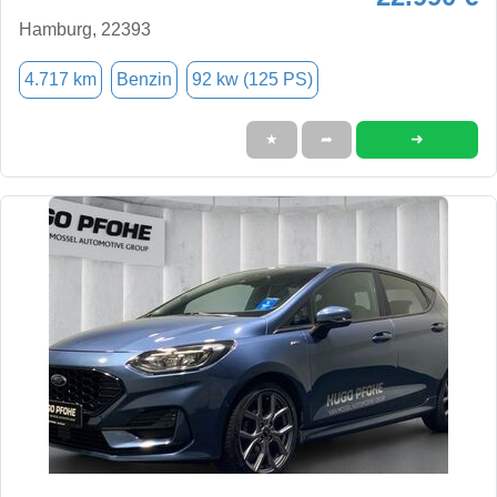
Hamburg, 22393
4.717 km
Benzin
92 kw (125 PS)
➜
★
➦