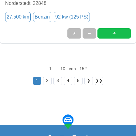
Norderstedt, 22848
27.500 km
Benzin
92 kw (125 PS)
➜
★
➦
1 - 10 von 152
1
2
3
4
5
❯
❯❯