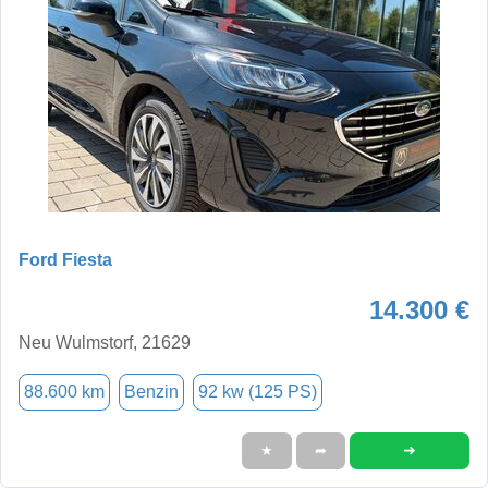
Ford Fiesta
14.300 €
Neu Wulmstorf, 21629
88.600 km
Benzin
92 kw (125 PS)
➜
★
➦