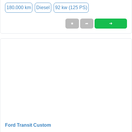
180.000 km
Diesel
92 kw (125 PS)
➜
★
➦
Ford Transit Custom