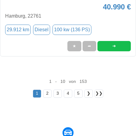
40.990 €
Hamburg, 22761
29.912 km
Diesel
100 kw (136 PS)
➜
★
➦
1 - 10 von 153
1
2
3
4
5
❯
❯❯