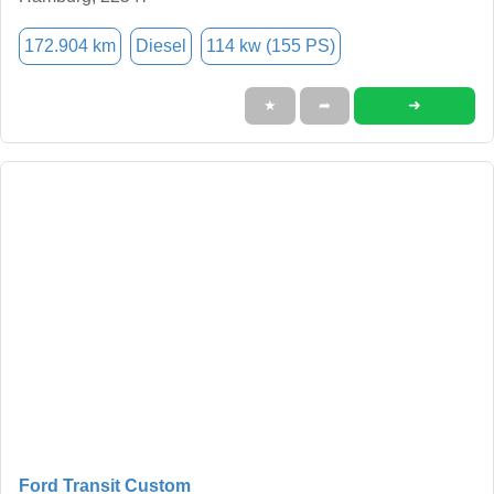
172.904 km
Diesel
114 kw (155 PS)
➜
★
➦
Ford Transit Custom