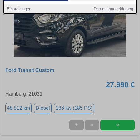
Einstellungen
Datenschutzerklärung
Ford Transit Custom
27.990 €
Hamburg, 21031
48.812 km
Diesel
136 kw (185 PS)
➜
★
➦