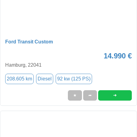
Ford Transit Custom
14.990 €
Hamburg, 22041
208.605 km
Diesel
92 kw (125 PS)
➜
★
➦