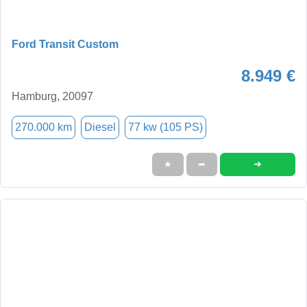
Ford Transit Custom
8.949 €
Hamburg, 20097
270.000 km
Diesel
77 kw (105 PS)
➜
★
➦