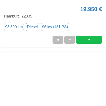
19.950 €
Hamburg, 22335
93.390 km
Diesel
96 kw (131 PS)
➜
★
➦