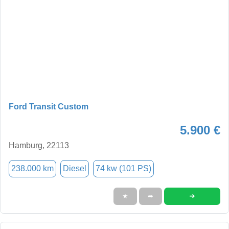
Ford Transit Custom
5.900 €
Hamburg, 22113
238.000 km
Diesel
74 kw (101 PS)
➜
★
➦