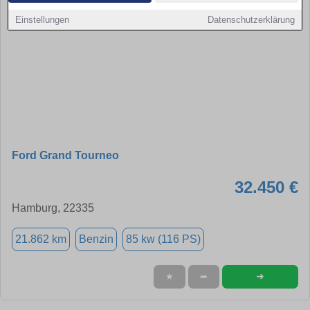
Einstellungen
Datenschutzerklärung
Ford Grand Tourneo
32.450 €
Hamburg, 22335
21.862 km
Benzin
85 kw (116 PS)
➜
★
➦