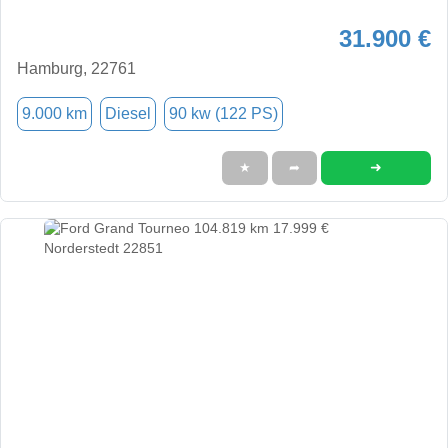
31.900 €
Hamburg, 22761
9.000 km
Diesel
90 kw (122 PS)
➜
★
➦