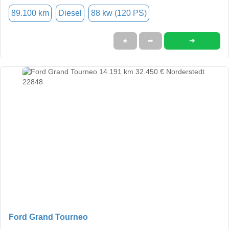
89.100 km
Diesel
88 kw (120 PS)
➜
★
➦
Ford Grand Tourneo