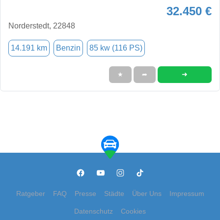
32.450 €
Norderstedt, 22848
14.191 km
Benzin
85 kw (116 PS)
➜
★
➦
Ratgeber
FAQ
Presse
Städte
Über Uns
Impressum
Datenschutz
Cookies