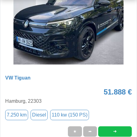
VW Tiguan
51.888 €
Hamburg, 22303
7.250 km
Diesel
110 kw (150 PS)
➜
★
➦