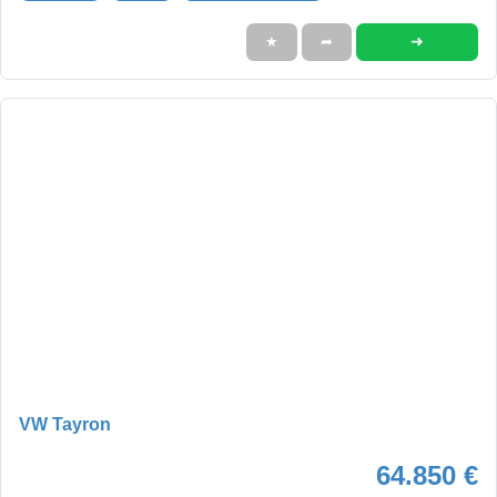
➜
★
➦
VW Tayron
64.850 €