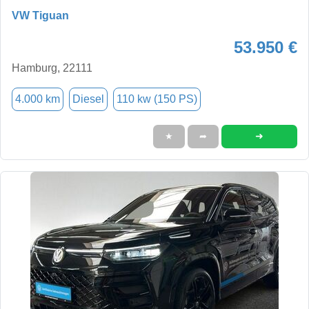
VW Tiguan
53.950 €
Hamburg, 22111
4.000 km
Diesel
110 kw (150 PS)
➜
★
➦