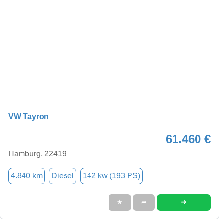
VW Tayron
61.460 €
Hamburg, 22419
4.840 km
Diesel
142 kw (193 PS)
➜
★
➦