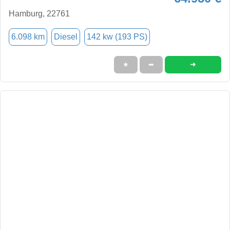
Hamburg, 22761
6.098 km
Diesel
142 kw (193 PS)
➜
★
➦