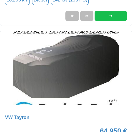
➜
★
➦
VW Tayron
64.950 €