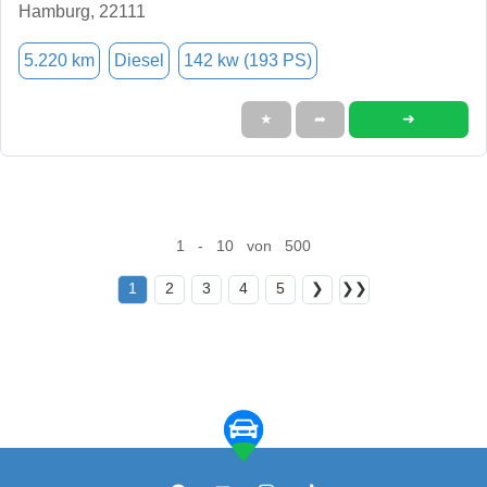
Hamburg, 22111
5.220 km
Diesel
142 kw (193 PS)
➜
★
➦
1 - 10 von 500
1
2
3
4
5
❯
❯❯