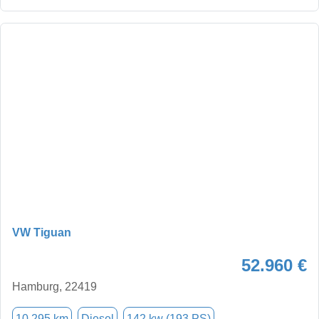
VW Tiguan
52.960 €
Hamburg, 22419
10.295 km
Diesel
142 kw (193 PS)