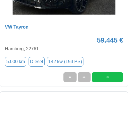
VW Tayron
59.445 €
Hamburg, 22761
5.000 km
Diesel
142 kw (193 PS)
➜
★
➦