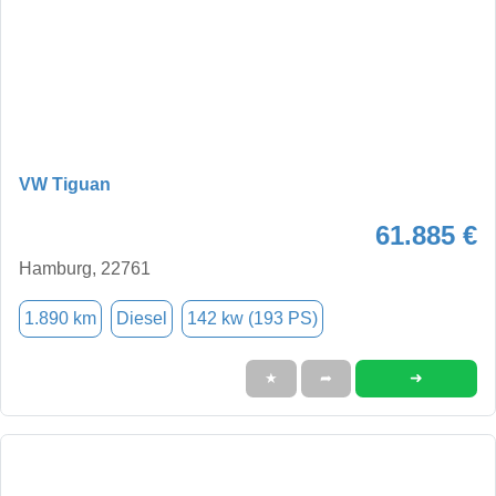
VW Tiguan
61.885 €
Hamburg, 22761
1.890 km
Diesel
142 kw (193 PS)
➜
★
➦