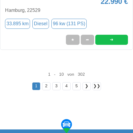
22.990 €
Hamburg, 22529
33.895 km
Diesel
96 kw (131 PS)
➜
★
➦
1 - 10 von 302
1
2
3
4
5
❯
❯❯