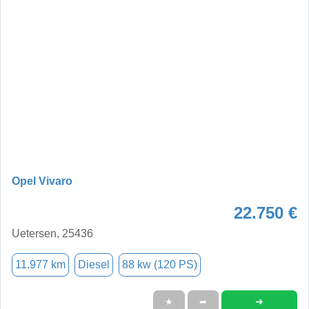
Opel Vivaro
22.750 €
Uetersen, 25436
11.977 km
Diesel
88 kw (120 PS)
➜
★
➦