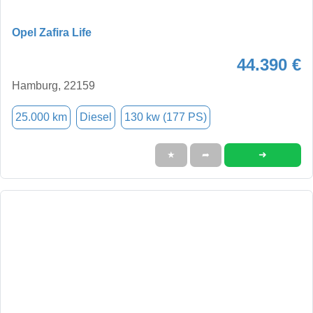
Opel Zafira Life
44.390 €
Hamburg, 22159
25.000 km
Diesel
130 kw (177 PS)
➜
★
➦