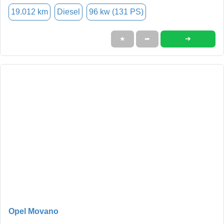
19.012 km
Diesel
96 kw (131 PS)
➜
★
➦
Opel Movano