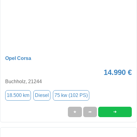
Opel Corsa
14.990 €
Buchholz, 21244
18.500 km
Diesel
75 kw (102 PS)
➜
★
➦