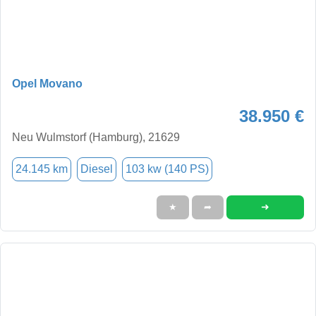
Opel Movano
38.950 €
Neu Wulmstorf (Hamburg), 21629
24.145 km
Diesel
103 kw (140 PS)
➜
★
➦