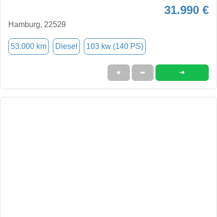
31.990 €
Hamburg, 22529
53.000 km
Diesel
103 kw (140 PS)
➜
★
➦