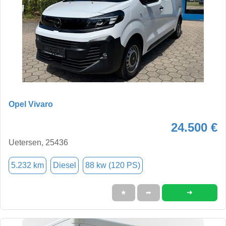
Opel Vivaro
24.500 €
Uetersen, 25436
5.232 km
Diesel
88 kw (120 PS)
➜
★
➦