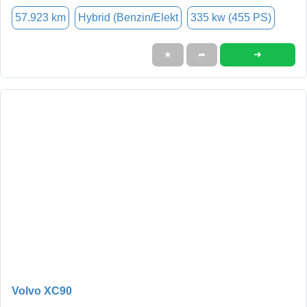
57.923 km
Hybrid (Benzin/Elekt
335 kw (455 PS)
➜
★
➦
Volvo XC90