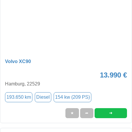
Volvo XC90
13.990 €
Hamburg, 22529
193.650 km
Diesel
154 kw (209 PS)
➜
★
➦