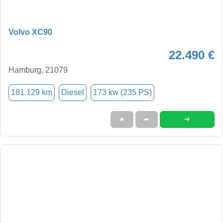
Volvo XC90
22.490 €
Hamburg, 21079
181.129 km
Diesel
173 kw (235 PS)
➜
★
➦