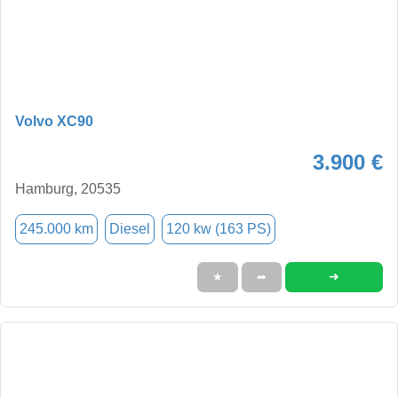
Volvo XC90
3.900 €
Hamburg, 20535
245.000 km
Diesel
120 kw (163 PS)
➜
★
➦