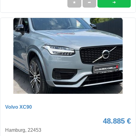
➜
★
➦
Volvo XC90
48.885 €
Hamburg, 22453