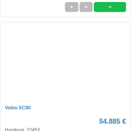
➜
★
➦
Volvo XC90
54.885 €
Hamburg, 22453