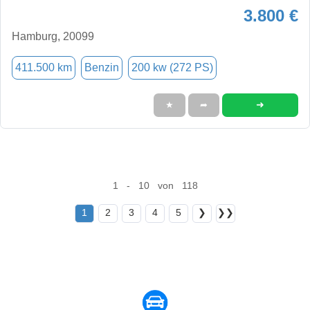
3.800 €
Hamburg, 20099
411.500 km
Benzin
200 kw (272 PS)
➜
★
➦
1 - 10 von 118
1
2
3
4
5
❯
❯❯