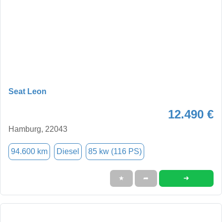
Seat Leon
12.490 €
Hamburg, 22043
94.600 km
Diesel
85 kw (116 PS)
➜
★
➦