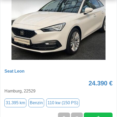
Seat Leon
24.390 €
Hamburg, 22529
31.395 km
Benzin
110 kw (150 PS)
➜
★
➦