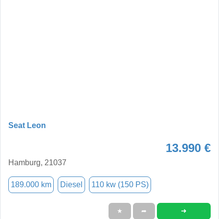
Seat Leon
13.990 €
Hamburg, 21037
189.000 km
Diesel
110 kw (150 PS)
➜
★
➦