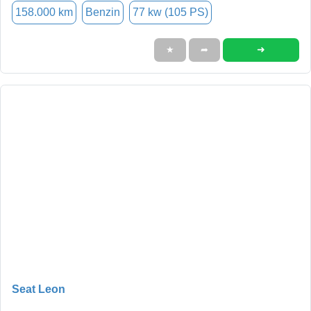
158.000 km
Benzin
77 kw (105 PS)
➜
★
➦
Seat Leon