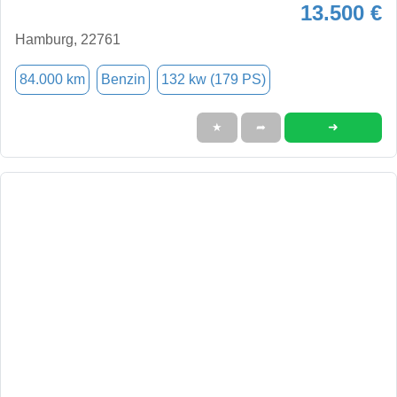
13.500 €
Hamburg, 22761
84.000 km
Benzin
132 kw (179 PS)
➜
★
➦