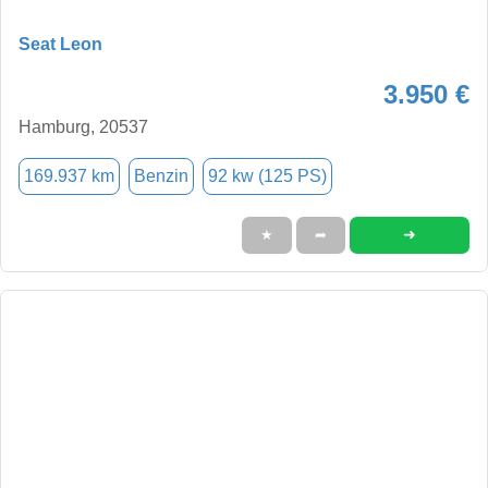
Seat Leon
3.950 €
Hamburg, 20537
169.937 km
Benzin
92 kw (125 PS)
➜
★
➦