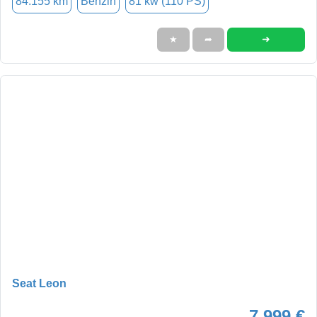
84.155 km
Benzin
81 kw (110 PS)
➜
★
➦
Seat Leon
7.999 €