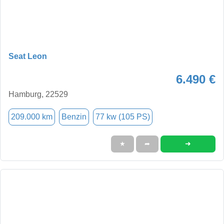
Seat Leon
6.490 €
Hamburg, 22529
209.000 km
Benzin
77 kw (105 PS)
➜
★
➦