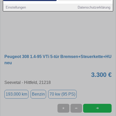
Einstellungen
Datenschutzerklärung
Peugeot 308 1.4-95 VTi 5-tür Bremsen+Steuerkette+HU
neu
3.300 €
Seevetal - Hittfeld, 21218
193.000 km
Benzin
70 kw (95 PS)
➜
★
➦