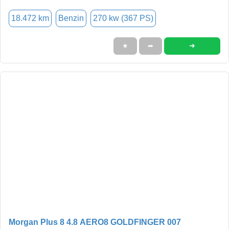
18.472 km
Benzin
270 kw (367 PS)
➜
★
➦
Morgan Plus 8 4.8 AERO8 GOLDFINGER 007