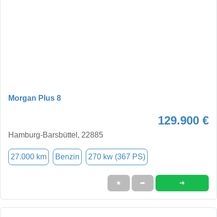
Morgan Plus 8
129.900 €
Hamburg-Barsbüttel, 22885
27.000 km
Benzin
270 kw (367 PS)
➜
★
➦