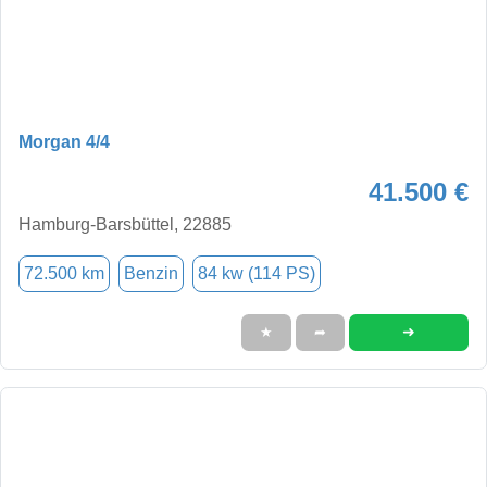
Morgan 4/4
41.500 €
Hamburg-Barsbüttel, 22885
72.500 km
Benzin
84 kw (114 PS)
➜
★
➦