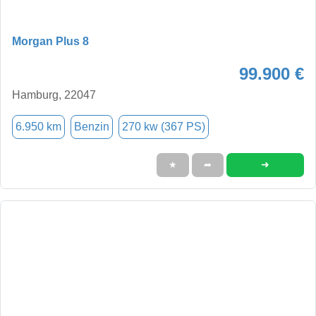
Morgan Plus 8
99.900 €
Hamburg, 22047
6.950 km
Benzin
270 kw (367 PS)
➜
★
➦