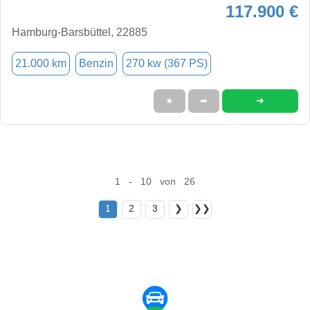
117.900 €
Hamburg-Barsbüttel, 22885
21.000 km
Benzin
270 kw (367 PS)
➜
★
➦
1 - 10 von 26
1
2
3
❯
❯❯