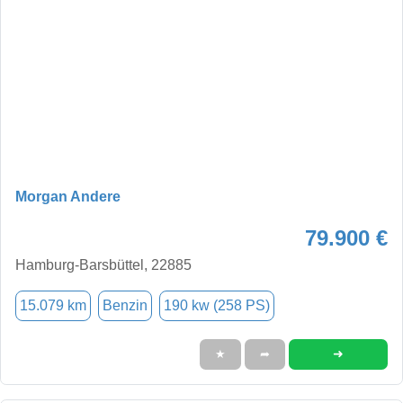
Morgan Andere
79.900 €
Hamburg-Barsbüttel, 22885
15.079 km
Benzin
190 kw (258 PS)
➜
★
➦