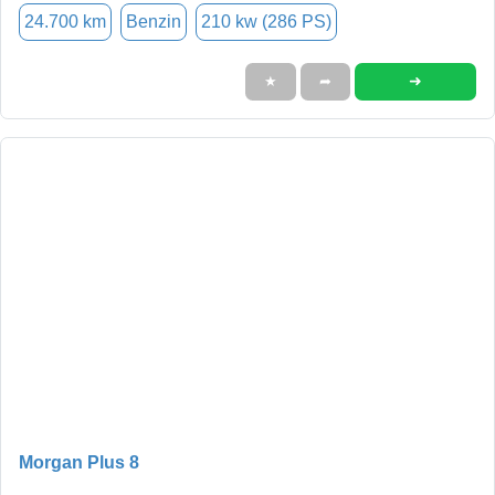
24.700 km
Benzin
210 kw (286 PS)
➜
★
➦
Morgan Plus 8