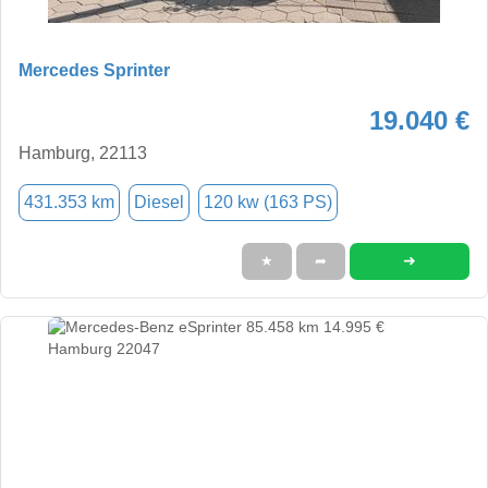
Mercedes Sprinter
19.040 €
Hamburg, 22113
431.353 km
Diesel
120 kw (163 PS)
➜
★
➦