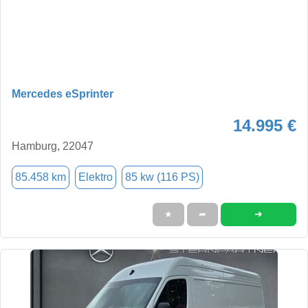
Mercedes eSprinter
14.995 €
Hamburg, 22047
85.458 km
Elektro
85 kw (116 PS)
➜
★
➦