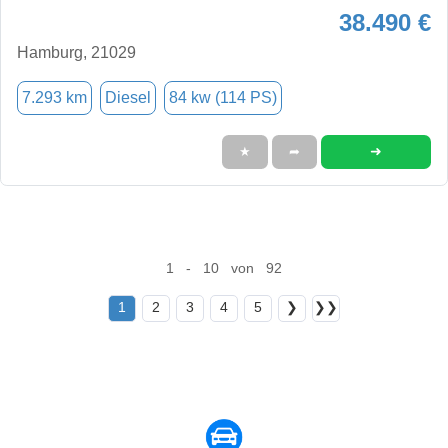
38.490 €
Hamburg, 21029
7.293 km
Diesel
84 kw (114 PS)
➜
★
➦
1 - 10 von 92
1
2
3
4
5
❯
❯❯