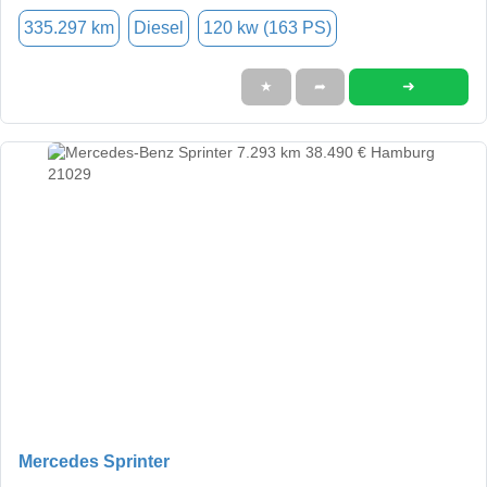
335.297 km
Diesel
120 kw (163 PS)
➜
★
➦
Mercedes Sprinter