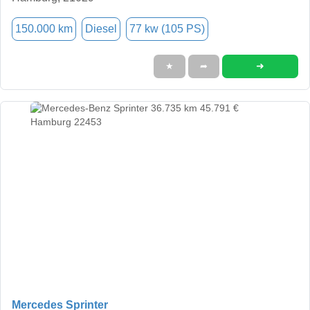
150.000 km
Diesel
77 kw (105 PS)
➜
★
➦
Mercedes Sprinter