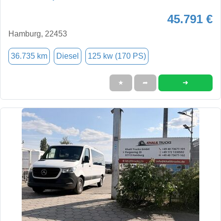
45.791 €
Hamburg, 22453
36.735 km
Diesel
125 kw (170 PS)
➜
★
➦