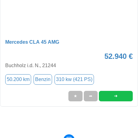
Mercedes CLA 45 AMG
52.940 €
Buchholz i.d. N., 21244
50.200 km
Benzin
310 kw (421 PS)
➜
★
➦