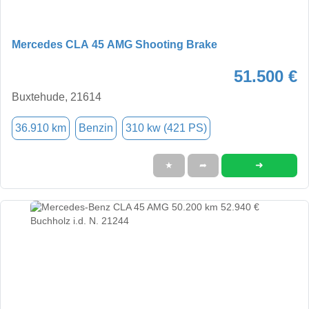
Mercedes CLA 45 AMG Shooting Brake
51.500 €
Buxtehude, 21614
36.910 km
Benzin
310 kw (421 PS)
➜
★
➦