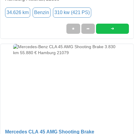
34.626 km
Benzin
310 kw (421 PS)
➜
★
➦
Mercedes CLA 45 AMG Shooting Brake