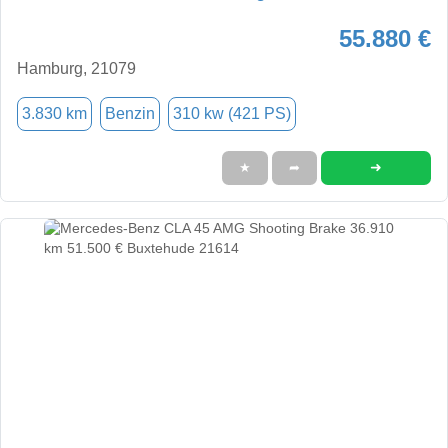
55.880 €
Hamburg, 21079
3.830 km
Benzin
310 kw (421 PS)
➜
★
➦