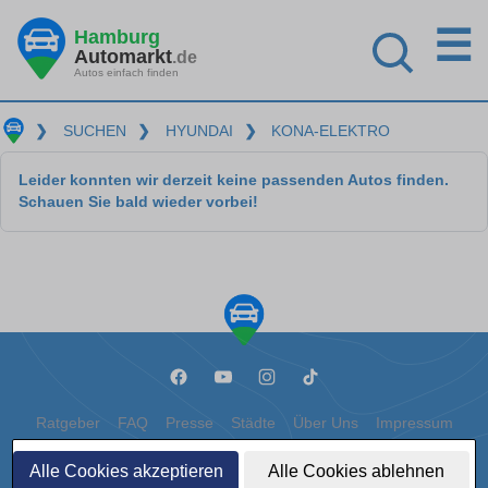
☰
Hamburg
Automarkt
.de
Autos einfach finden
❯
SUCHEN
❯
HYUNDAI
❯
KONA-ELEKTRO
Leider konnten wir derzeit keine passenden Autos finden.
Schauen Sie bald wieder vorbei!
Ratgeber
FAQ
Presse
Städte
Über Uns
Impressum
Datenschutz
Cookies
Alle Cookies akzeptieren
Alle Cookies ablehnen