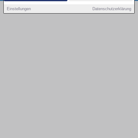
Copyright © 2000 - 2026 | 1A Infosysteme GmbH | Content by: 1a-sites-autos
Einstellungen
Datenschutzerklärung
09.08.2026