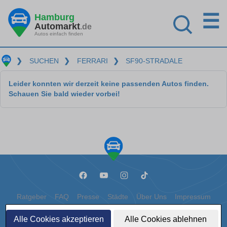
☰
Hamburg
Automarkt
.de
Autos einfach finden
❯
SUCHEN
❯
FERRARI
❯
SF90-STRADALE
Leider konnten wir derzeit keine passenden Autos finden.
Schauen Sie bald wieder vorbei!
Ratgeber
FAQ
Presse
Städte
Über Uns
Impressum
Datenschutz
Cookies
Alle Cookies akzeptieren
Alle Cookies ablehnen