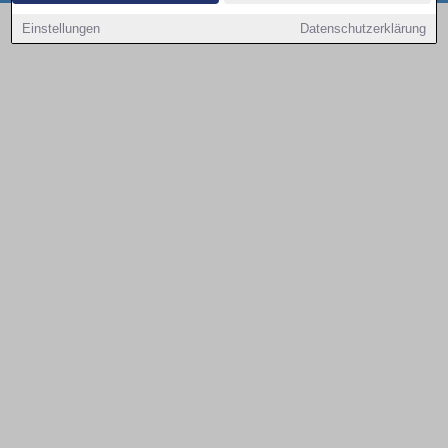
Copyright © 2000 - 2026 | 1A Infosysteme GmbH | Content by: 1a-sites-autos
Einstellungen
Datenschutzerklärung
06.08.2026