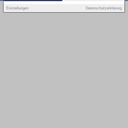
Copyright © 2000 - 2026 | 1A Infosysteme GmbH | Content by: 1a-sites-autos
Einstellungen
Datenschutzerklärung
07.08.2026