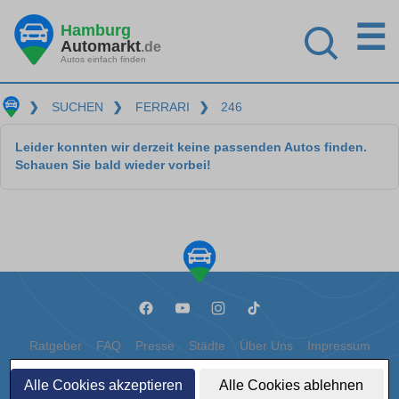
☰
Hamburg
Automarkt
.de
Autos einfach finden
❯
SUCHEN
❯
FERRARI
❯
246
Leider konnten wir derzeit keine passenden Autos finden.
Schauen Sie bald wieder vorbei!
Ratgeber
FAQ
Presse
Städte
Über Uns
Impressum
Datenschutz
Cookies
Alle Cookies akzeptieren
Alle Cookies ablehnen