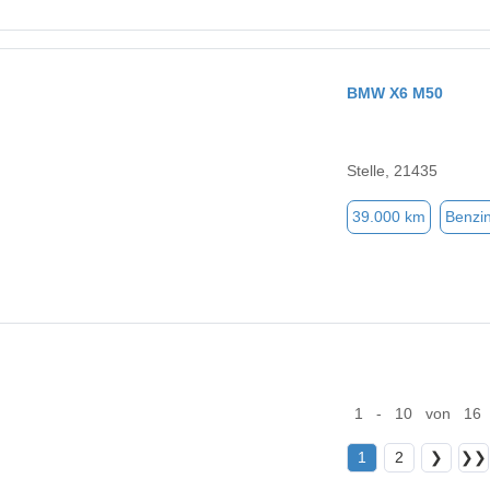
BMW X6 M50
Stelle, 21435
39.000 km
Benzi
1 - 10 von 16
1
2
❯
❯❯