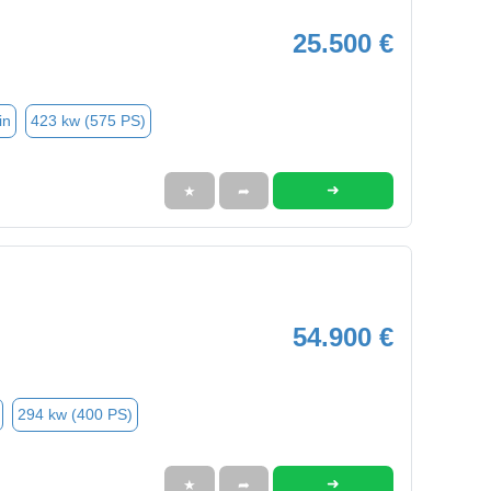
25.500 €
in
423 kw (575 PS)
➜
★
➦
54.900 €
294 kw (400 PS)
➜
★
➦