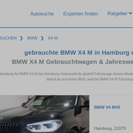
Ratgeber
Autosuche
Experten finden
SUCHEN
❯
BMW
❯
X4-M
gebrauchte BMW X4 M in Hamburg 
BMW X4 M Gebrauchtwagen & Jahreswag
 Hamburg für BMW X4 M bei Hamburg-Automarkt.de gezielt Fahrzeuge dieses Model
siehst du auf einen Blick, welche BMW X4 M Fahrzeug
BMW X4 M40
Hamburg, 21079