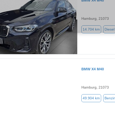
BMW X4 M40
Hamburg, 21073
14.704 km
Diesel
BMW X4 M40
Hamburg, 21073
49.904 km
Benzi