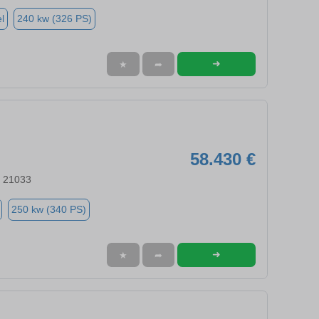
l
240 kw (326 PS)
➜
★
➦
58.430 €
, 21033
250 kw (340 PS)
➜
★
➦