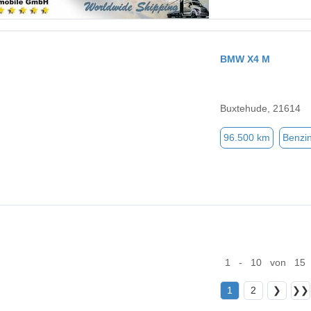
BMW X4 M
Buxtehude, 21614
96.500 km
Benzi
1 - 10 von 15
1
2
❯
❯❯