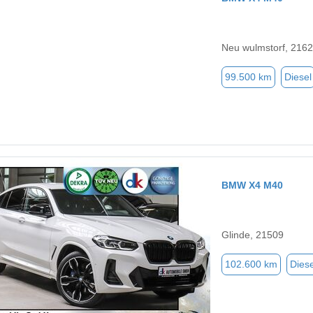
Neu wulmstorf, 216
99.500 km
Diesel
BMW X4 M40
Glinde, 21509
102.600 km
Diese