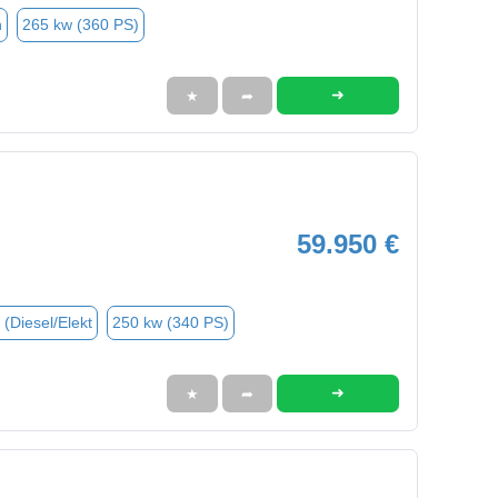
n
265 kw (360 PS)
➜
★
➦
59.950 €
 (Diesel/Elekt
250 kw (340 PS)
➜
★
➦