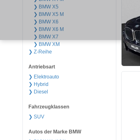
❯ BMW X5
❯ BMW X5 M
❯ BMW X6
❯ BMW X6 M
❯ BMW X7
❯ BMW XM
❯ Z-Reihe
Antriebsart
❯ Elektroauto
❯ Hybrid
❯ Diesel
Fahrzeugklassen
❯ SUV
Autos der Marke BMW