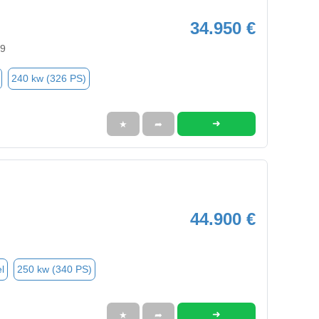
34.950 €
29
240 kw (326 PS)
➜
★
➦
44.900 €
l
250 kw (340 PS)
➜
★
➦