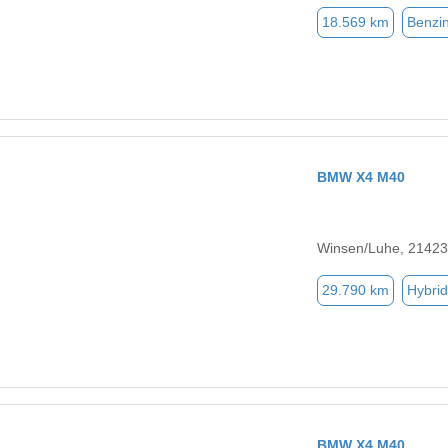
18.569 km
Benzi
BMW X4 M40
Winsen/Luhe, 21423
29.790 km
Hybrid
BMW X4 M40