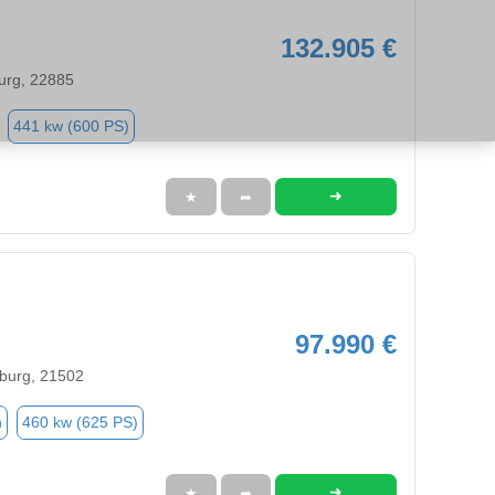
132.905 €
urg, 22885
441 kw (600 PS)
➜
★
➦
97.990 €
burg, 21502
n
460 kw (625 PS)
➜
★
➦