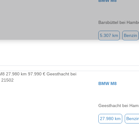
BMW M8
Barsbüttel bei Hamb
5.307 km
Benzin
BMW M8
Geesthacht bei Ham
27.980 km
Benzi