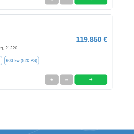
119.850 €
rg, 21220
n
603 kw (820 PS)
➜
★
➦