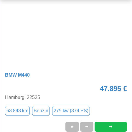
BMW M440
47.895 €
Hamburg, 22525
63.843 km
Benzin
275 kw (374 PS)
➜
★
➦