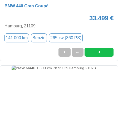
BMW 440 Gran Coupé
33.499 €
Hamburg, 21109
141.000 km
Benzin
265 kw (360 PS)
➜
★
➦