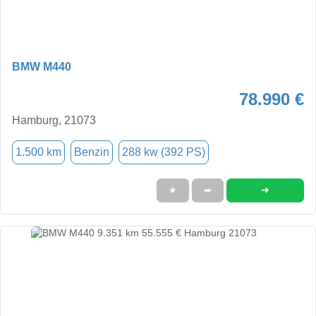
BMW M440
78.990 €
Hamburg, 21073
1.500 km
Benzin
288 kw (392 PS)
➜
★
➦