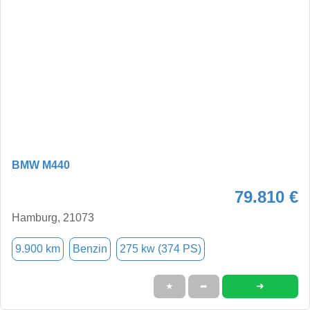
BMW M440
79.810 €
Hamburg, 21073
9.900 km
Benzin
275 kw (374 PS)
➜
★
➦