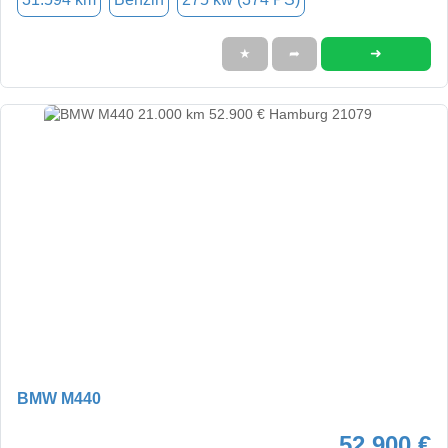
➜
★
➦
BMW M440
52.900 €