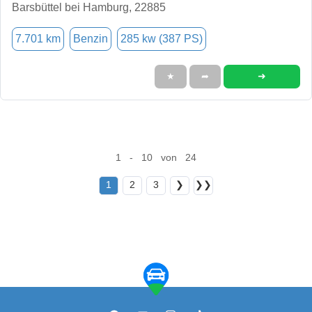
Barsbüttel bei Hamburg, 22885
7.701 km
Benzin
285 kw (387 PS)
➜
★
➦
1 - 10 von 24
1
2
3
❯
❯❯