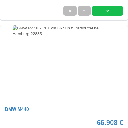
➜
★
➦
BMW M440
66.908 €