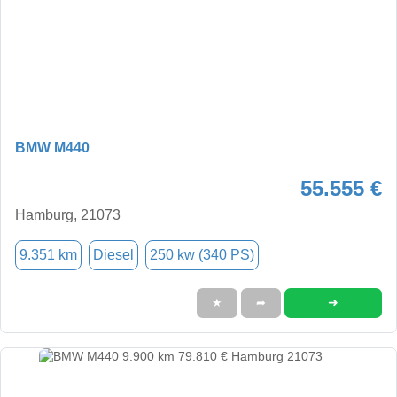
BMW M440
55.555 €
Hamburg, 21073
9.351 km
Diesel
250 kw (340 PS)
➜
★
➦