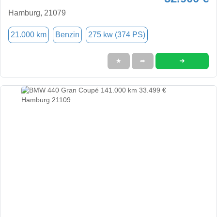
Hamburg, 21079
21.000 km
Benzin
275 kw (374 PS)
➜
★
➦