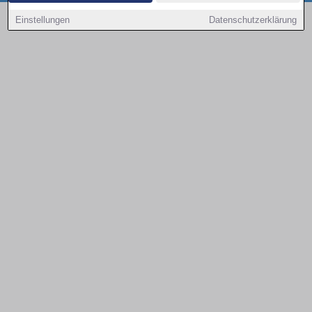
Copyright © 2000 - 2026 | 1A Infosysteme GmbH | Content by: 1a-sites-autos
Einstellungen
Datenschutzerklärung
10.08.2026