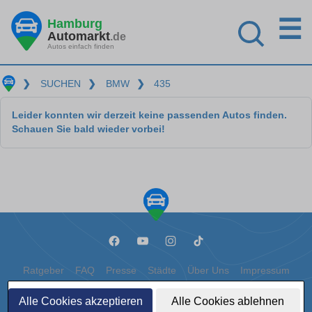
☰
Hamburg
Automarkt
.de
Autos einfach finden
❯
SUCHEN
❯
BMW
❯
435
Leider konnten wir derzeit keine passenden Autos finden.
Schauen Sie bald wieder vorbei!
Ratgeber
FAQ
Presse
Städte
Über Uns
Impressum
Datenschutz
Cookies
Alle Cookies akzeptieren
Alle Cookies ablehnen