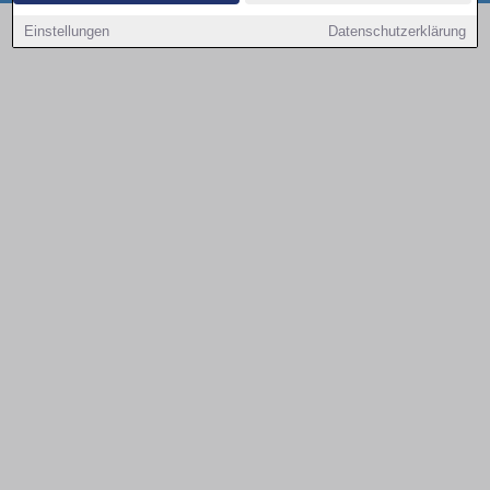
Copyright © 2000 - 2026 | 1A Infosysteme GmbH | Content by: 1a-sites-autos
Einstellungen
Datenschutzerklärung
09.08.2026