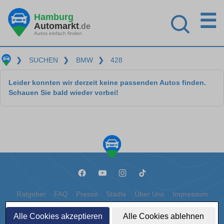
☰
Hamburg
Automarkt
.de
Autos einfach finden
❯
SUCHEN
❯
BMW
❯
428
Leider konnten wir derzeit keine passenden Autos finden.
Schauen Sie bald wieder vorbei!
Ratgeber
FAQ
Presse
Städte
Über Uns
Impressum
Datenschutz
Cookies
Alle Cookies akzeptieren
Alle Cookies ablehnen