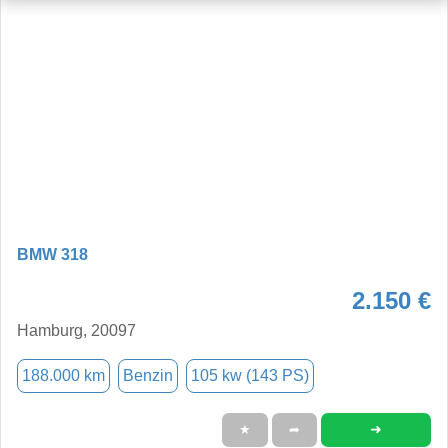
BMW 318
2.150 €
Hamburg, 20097
188.000 km
Benzin
105 kw (143 PS)
➜
★
➦