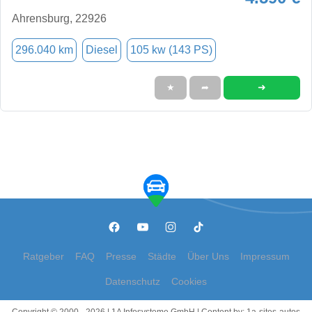
Ahrensburg, 22926
296.040 km
Diesel
105 kw (143 PS)
➜
★
➦
Ratgeber
FAQ
Presse
Städte
Über Uns
Impressum
Datenschutz
Cookies
Copyright © 2000 - 2026 | 1A Infosysteme GmbH | Content by: 1a-sites-autos