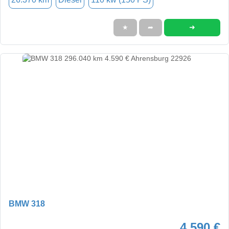
➜
★
➦
BMW 318
4.590 €